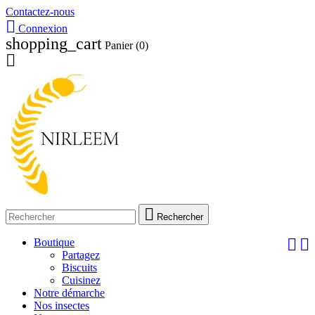
Contactez-nous

Connexion
shopping_cart
Panier
(0)


Rechercher


Boutique
Partagez
Biscuits
Cuisinez
Notre démarche
Nos insectes